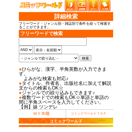
詳細検索
フリーワード・ジャンル別・雑誌別で条件を絞って検索す
ることができます。
フリーワードで検索
●
ひらがな、漢字、半角英数が入力できま
す。
よみがな検索も対応♪
●
タイトル、作者名、出版社名に加えて解説
文からの検索もOK☆
●
ジャンルでの絞り込みもできます♪
●
複数ワードでの検索もOK☆単語と単語の
間に半角スペースを入力してください。
【例】妹 ツンデレ
ＭＹ本棚
コミックワールドＴＯＰ
コミックワールド