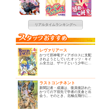
リアルタイムランキングへ
レヴァリアース
かつて邪神竜ディアボロスに支配
されようとしていたオッツ・キイ
ム全土は、ザードという少年によ
って救われた。しかし十年後、復
活したディアボロスの手により勇
者ザードは殺されてしまう。そし
て兄・ザードの仇を討つべく、ウ
リックは旅にでた。王子と名乗る
ラストコンチネント
少年シオンと妖精レムとともに、
新聞記者・成瀬は、復員後訪れた
兄が歩んだ道こそが、ディアボロ
かつての下宿先で学者の支倉と出
スのもとにつく道だと信じて――
会う。そのとき、北極点飛行に旅
夜麻みゆきが織り成す冒険紀譚レ
立ち行方不明となっていた飛行機
ヴァリアース第一巻！
「白瀬」が無人で伊豆へ流れ着い
たと連絡が入り、成瀬は支倉とと