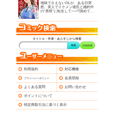
地味でさえないOLが、ある日突
然、美人でイケメン彼氏と婚約中
の“美咲”に転生して──!?
諦めてい
た恋愛・結婚だけど、社内の人気
男性・優二とラブラブな新婚生活
がスタート。
ただ最近、ちょっと
レス気味で何となく優二の態度が
そっけない。
夢の結婚生活はみる
みる破綻していって──!?
レディ
タイトル・作者・あらすじから検索
コミ好きの豊穣の神・フレイヤの
命を受けて転生したけど、彼女の
詳細検索
言っていた「レディコミの主人公
になって私を楽しませなさい」と
はこのこと？
これなら元の人生の
方がマシだった!?
“幸せ迷子”の女
たちを描く注目連載!!
※この作品
は、『ストーリーな女たち ブラ
利用規約
対応機種
ックVol.96』に収録されていま
す。重複購入にご注意ください。
会員登録
プライバシーポリシー
よくある質問
お問い合わせ
ポイントについて
特定商取引法に基づく表示