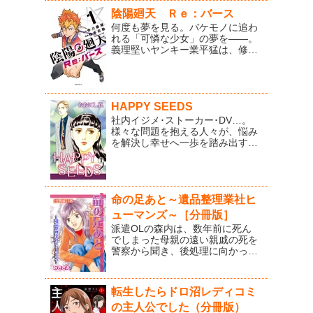
もに現場へと向かった。謎めいた
事件を調べ始める成瀬。一方、支
陰陽廻天 Ｒｅ：バース
倉の不在中に訪ねてきた桐野が野
何度も夢を見る。バケモノに追わ
犬らしきものに襲われ殺された。
れる「可憐な少女」の夢を――。
しかし支倉は桐野に面影はな
義理堅いヤンキー業平猛は、修学
く……!?
旅行で京都を訪れたところ、不良
に絡まれてしまう。
孤独に戦う
も、無事圧勝！と思いきやその矢
先、事故に遭ってしまい！？
目を
覚ますとそこは、夢で見たあの世
HAPPY SEEDS
界《電祇平安京》でーー？
安倍晴
社内イジメ･ストーカー･DV…。
明や陰陽師も登場する、一途な異
様々な問題を抱える人々が、悩み
世界バトルアクション！
を解決し幸せへ一歩を踏み出す手
助けをする謎の集団｢HAPPY
SEEDS｣。料金はあなたの不幸し
だい。幸せになれるかはあなたし
だい…。今を変えたい、幸せにな
りたい人々に贈る、痛快ハートフ
命の足あと～遺品整理業社ヒ
ル･シリーズ第1弾!!
ューマンズ～［分冊版］
派遣OLの森内は、数年前に死ん
でしまった母親の遠い親戚の死を
警察から聞き、後処理に向かっ
た。いつもビンボークジをひいて
しまう自分に、なぜ私が…という
思いを抱きながら…。
転生したらドロ沼レディコミ
の主人公でした（分冊版）